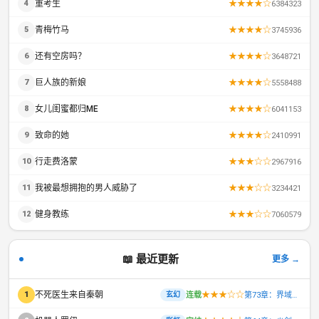
重考生
★★★★☆
4
6384323
青梅竹马
★★★★☆
5
3745936
还有空房吗？
★★★★☆
6
3648721
巨人族的新娘
★★★★☆
7
5558488
女儿闺蜜都归ME
★★★★☆
8
6041153
致命的她
★★★★☆
9
2410991
行走费洛蒙
★★★☆☆
10
2967916
我被最想拥抱的男人威胁了
★★★☆☆
11
3234421
健身教练
★★★☆☆
12
7060579
📖 最近更新
更多 →
不死医生来自秦朝
★★★☆☆
1
连载
第73章：界域之地，古武时代
玄幻