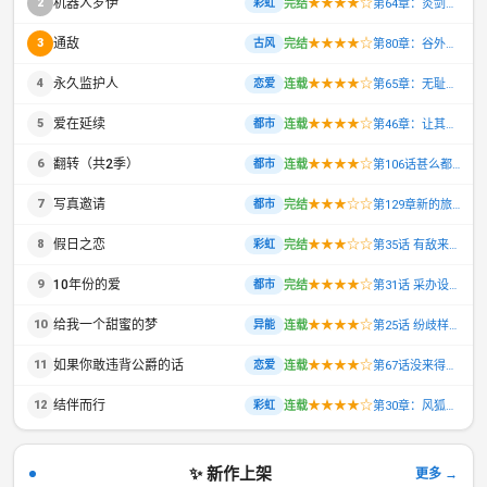
机器人罗伊
★★★★☆
2
完结
第64章：炎剑抹灭
彩虹
通敌
★★★★☆
3
完结
第80章：谷外群修
古风
永久监护人
★★★★☆
4
连载
第65章：无耻学生[【第一更】错失踪踪良机
恋爱
爱在延续
★★★★☆
5
连载
第46章：让其自出裂痕
都市
翻转（共2季）
★★★★☆
6
连载
第106话甚么都跟我抢
都市
写真邀请
★★★☆☆
7
完结
第129章新的旅程【完结】破旧教堂分会
都市
假日之恋
★★★☆☆
8
完结
第35话 有敌来袭
彩虹
10年份的爱
★★★★☆
9
完结
第31话 采办设备
都市
给我一个甜蜜的梦
★★★★☆
10
连载
第25话 纷歧样的待遇
异能
如果你敢违背公爵的话
★★★★☆
11
连载
第67话没来得及启齿
恋爱
结伴而行
★★★★☆
12
连载
第30章：风狐定胜负【第二更！】皇帝用兵之意
彩虹
✨ 新作上架
更多 →