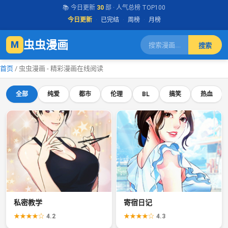
📚 今日更新
30
部 · 人气总榜 TOP100
今日更新
·
已完结
·
周榜
·
月榜
虫虫漫画
M
搜索
首页
/
虫虫漫画 - 精彩漫画在线阅读
全部
纯爱
都市
伦理
BL
搞笑
热血
私密教学
寄宿日记
★★★★☆
4.2
★★★★☆
4.3