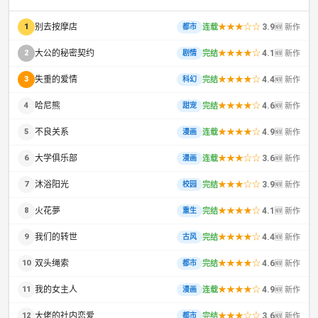
别去按摩店
★★★☆☆
3.9
1
连载
🆕 新作
都市
大公的秘密契约
★★★★☆
4.1
2
完结
🆕 新作
剧情
失重的爱情
★★★★☆
4.4
3
完结
🆕 新作
科幻
哈尼熊
★★★★☆
4.6
4
完结
🆕 新作
甜宠
不良关系
★★★★☆
4.9
5
连载
🆕 新作
漫画
大学俱乐部
★★★☆☆
3.6
6
连载
🆕 新作
漫画
沐浴阳光
★★★☆☆
3.9
7
完结
🆕 新作
校园
火花夢
★★★★☆
4.1
8
完结
🆕 新作
重生
我们的转世
★★★★☆
4.4
9
完结
🆕 新作
古风
双头绳索
★★★★☆
4.6
10
完结
🆕 新作
都市
我的女主人
★★★★☆
4.9
11
连载
🆕 新作
漫画
大佬的社内恋爱
★★★☆☆
3.6
12
完结
🆕 新作
都市